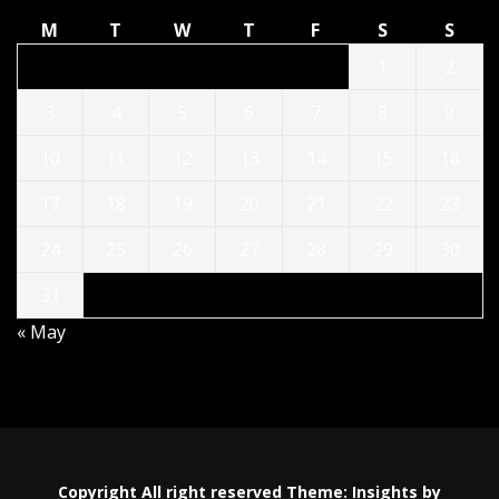
M
T
W
T
F
S
S
1
2
3
4
5
6
7
8
9
10
11
12
13
14
15
16
17
18
19
20
21
22
23
24
25
26
27
28
29
30
31
« May
Copyright All right reserved
Theme:
Insights
by