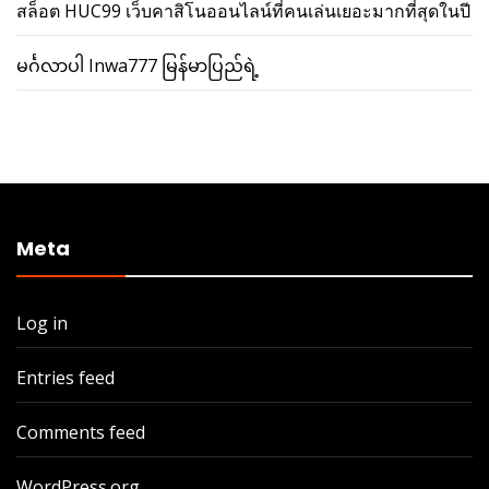
สล็อต HUC99 เว็บคาสิโนออนไลน์ที่คนเล่นเยอะมากที่สุดในปี
မင်္ဂလာပါ Inwa777 မြန်မာပြည်ရဲ့
Meta
Log in
Entries feed
Comments feed
WordPress.org