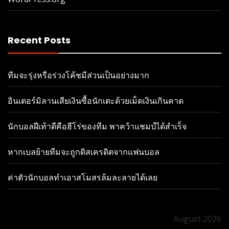
Recent Posts
ทีมจะรุ่งหรือร่วงโค้ชมีส่วนเป็นอย่างมาก
อินเตอร์มิลานเสียเงินซื้อนักเตะด้วยเม็ดเงินเกินคาด
นักบอลฝีเท้าดีคือฮีโร่ของทีม พาคว้าแชมป์ได้สำเร็จ
หากเบลย้ายทีมจะถูกดิสเครดิตจากแฟนบอล
ค่าตัวนักบอลทำเอาสโมสรล้มละลายได้เลย
August 2026