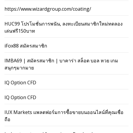
https://www.wizardgroup.com/coating/
HUC99 โปรโมชั่นการพนัน, ลงทะเบียนสมาชิกใหม่ทดลอง
เล่นฟรี150บาท
iFox88 สมัครสมาชิก
IMBA69 | สมัครสมาชิก | บาคาร่า สล็อต บอล หวย เกม
สนุกๆมากมาย
IQ Option CFD
IQ Option CFD
IUX Markets แพลตฟอร์มการซื้อขายบนออนไลน์ที่คุณเชื่อ
ถือ