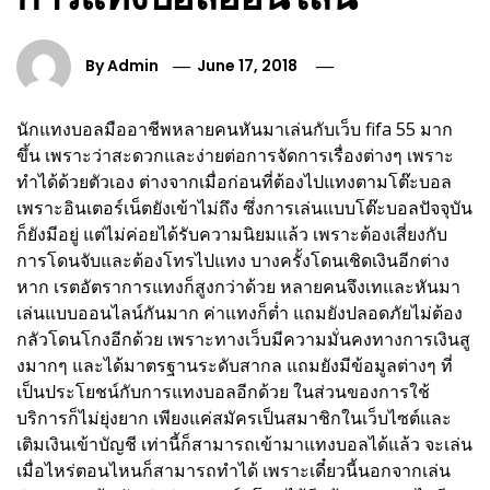
By
Admin
June 17, 2018
นักแทงบอลมืออาชีพหลายคนหันมาเล่นกับเว็บ fifa 55 มาก
ขึ้น เพราะว่าสะดวกและง่ายต่อการจัดการเรื่องต่างๆ เพราะ
ทำได้ด้วยตัวเอง ต่างจากเมื่อก่อนที่ต้องไปแทงตามโต๊ะบอล
เพราะอินเตอร์เน็ตยังเข้าไม่ถึง ซึ่งการเล่นแบบโต๊ะบอลปัจจุบัน
ก็ยังมีอยู่ แต่ไม่ค่อยได้รับความนิยมแล้ว เพราะต้องเสี่ยงกับ
การโดนจับและต้องโทรไปแทง บางครั้งโดนเชิดเงินอีกต่าง
หาก เรตอัตราการแทงก็สูงกว่าด้วย หลายคนจึงเทและหันมา
เล่นแบบออนไลน์กันมาก ค่าแทงก็ต่ำ แถมยังปลอดภัยไม่ต้อง
กลัวโดนโกงอีกด้วย เพราะทางเว็บมีความมั่นคงทางการเงินสู
งมากๆ และได้มาตรฐานระดับสากล แถมยังมีข้อมูลต่างๆ ที่
เป็นประโยชน์กับการแทงบอลอีกด้วย ในส่วนของการใช้
บริการก็ไม่ยุ่งยาก เพียงแค่สมัครเป็นสมาชิกในเว็บไซต์และ
เติมเงินเข้าบัญชี เท่านี้ก็สามารถเข้ามาแทงบอลได้แล้ว จะเล่น
เมื่อไหร่ตอนไหนก็สามารถทำได้ เพราะเดี๋ยวนี้นอกจากเล่น