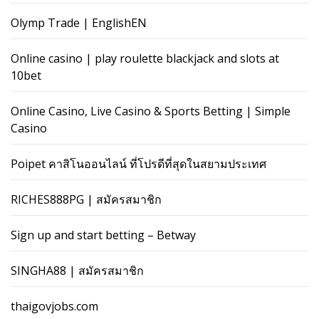
Olymp Trade | EnglishEN
Online casino | play roulette blackjack and slots at
10bet
Online Casino, Live Casino & Sports Betting | Simple
Casino
Poipet คาสิโนออนไลน์ ที่โปรดีที่สุดในสยามประเทศ
RICHES888PG | สมัครสมาชิก
Sign up and start betting – Betway
SINGHA88 | สมัครสมาชิก
thaigovjobs.com