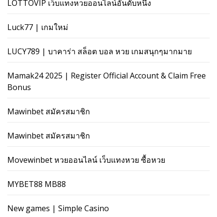
LOTTOVIP เว็บแทงหวยออนไลน์อันดับหนึ่ง
Luck77 | เกมใหม่
LUCY789 | บาคาร่า สล็อต บอล หวย เกมสนุกๆมากมาย
Mamak24 2025 | Register Official Account & Claim Free
Bonus
Mawinbet สมัครสมาชิก
Mawinbet สมัครสมาชิก
Movewinbet หวยออนไลน์ เว็บแทงหวย ซื้อหวย
MYBET88 MB88
New games | Simple Casino