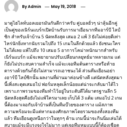
By
Admin
May 19, 2018
มาดูไฮไลท์บอลเยอรมันกันดีกว่าครับ คู่บอลยั่วๆ น่าลุ้นอีกคู่
เป็นคู่ของเนิร์นแบร์กเปิดบ้านรับการมาเยือนากทีมอาร์บี ไลป์
ซิก สำหรับเจ้าบ้าน 5 นัดหลังสุด เสมอ 2 แพ้ 3 ยังไม่ค่อยดีเท่า
ไหร่นักยิ่งหากนับรวมไปถึง 15 เกมในลีกด้วยแล้ว ยังชนะใคร
ไม่ได้เลย แพ้ไปถึง 10 เสมอ 5 อาการโคม่าหนักมากสำหรับ
เนิร์นแบร์ก แม้จะพยายามปรับเปลี่ยนกลยุทธ์มาหลายเกม แต่
ก็ยังไม่ประสบความสำเร็จ แม้จะเจอทีมต้นตารางหรือท้าย
ตารางด้วยกันก็ยังไม่สามารถเอาชนะได้ ส่วนทีมเยือนอย่า
งอาร์บี ไลป์ซิกนั้น ผลงานที่ผ่านมาค่อนข้างดี แต่นัดหลังสุดมา
นี้เพิ่งสะดุดเสมอไป ฟอร์มหลุดเล็กน้อยแต่น่าจะกลับมาได้ไว
เพราะภาพรวมของทีมทำไว้อยู่ในระดับดีได้มาตรฐานลีก 5
นัดหลังสุดคือยังไม่แพ้ใครมาเลย เก็บได้ 3 แต้ม เสมอไป 2 เกม
นี้ต้องมาเจอกับเจ้าบ้านที่เป็นทีมบ๊วยของตาราง แม้สภาพ
ความพร้อมจะมีแต่หากมองศักยภาพโดยรวมของทั้งสองทีม
แล้ว ทีมเยือนดูเหนือกว่าในทุกๆ ด้าน เกมนี้น่าจะกินนิ่มเล่นได้
สบายแม้จะมีแรงจูงใจไม่มาก แต่เจอทีมหมูแบบนี้ก็ต้องเชือด