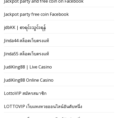
Jackpot party and free coin on Facebook
Jackpot party free coin Facebook
jdbKK | စာရင်းသွင်းရန်
Jinda44 สล็อตเว็บตรงแท้
Jinda55 สล็อตเว็บตรงแท้
JudiKing88 | Live Casino
JudiKing88 Online Casino
LottoVIP สมัครสมาชิก
LOTTOVIP เว็บแทงหวยออนไลน์อันดับหนึ่ง