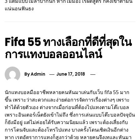
3 แต้มแบบไม่ลำบากนัก หากไม่มีอะไรผิดสูตร ก็คงเข้าตามนี้
แน่นอนฟันธง
Fifa 55 ทางเลือกที่ดีที่สุดใน
การแทงบอลออนไลน์
By
Admin
June 17, 2018
นักแทงบอลมืออาชีพหลายคนหันมาเล่นกับเว็บ fifa 55 มาก
ขึ้น เพราะว่าสะดวกและง่ายต่อการจัดการเรื่องต่างๆ เพราะ
ทำได้ด้วยตัวเอง ต่างจากเมื่อก่อนที่ต้องไปแทงตามโต๊ะบอล
เพราะอินเตอร์เน็ตยังเข้าไม่ถึง ซึ่งการเล่นแบบโต๊ะบอลปัจจุบัน
ก็ยังมีอยู่ แต่ไม่ค่อยได้รับความนิยมแล้ว เพราะต้องเสี่ยงกับ
การโดนจับและต้องโทรไปแทง บางครั้งโดนเชิดเงินอีกต่าง
หาก เรตอัตราการแทงก็สูงกว่าด้วย หลายคนจึงเทและหันมา