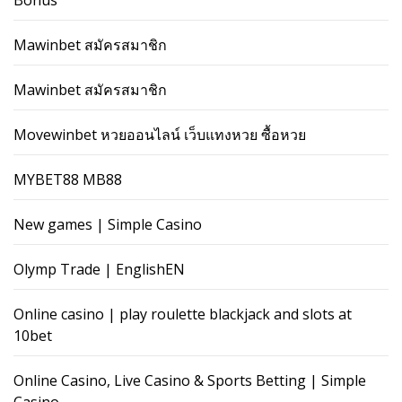
Bonus
Mawinbet สมัครสมาชิก
Mawinbet สมัครสมาชิก
Movewinbet หวยออนไลน์ เว็บแทงหวย ซื้อหวย
MYBET88 MB88
New games | Simple Casino
Olymp Trade | EnglishEN
Online casino | play roulette blackjack and slots at
10bet
Online Casino, Live Casino & Sports Betting | Simple