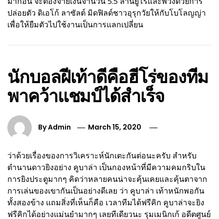
มาก่อน จะต้องจ่ายเงินจำนวน 5.5 ล้านยูโรและพ่วงด้วยการ
ปล่อยตัว ดิเอโก้ ลาซัลต์ มิดฟิลด์ชาวอุรุกวัยให้กับโบโลญญ่า
เพื่อให้ยืมตัวไปใช้งานเป็นการแลกเปลี่ยน
นักบอลฝีเท้าดีคือฮีโร่ของทีม
พาคว้าแชมป์ได้สำเร็จ
By
Admin
March 15, 2020
ว่าด้วยเรื่องของการวิเคราะห์นักเตะกันต่อนะครับ สำหรับ
ตำนานดาวยิงอย่าง คูบาล่า เป็นกองหน้าที่มีความคมกริบใน
การยิงประตูมากๆ คิดว่าหลายคนน่าจะคุ้นเคยและคุ้นตาจาก
การเล่นของเขากันเป็นอย่างดีเลย ว่า คูบาล่า เท้าหนักพอกัน
ทั้งสองข้าง แถมสิ่งที่เห็นก็คือ เวลาทีมได้ฟรีคิก คูบาล่าจะยิง
ฟรีคิกได้อย่างแม่นยำมากๆ เลยทีเดียวนะ รุมเมนิกเก้ อดีตศูนย์