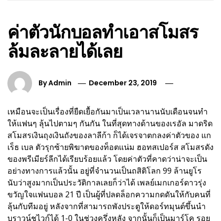
ค่าตัวนักบอลทำเอาสโมสร
ล้มละลายได้เลย
By
Admin
December 23, 2019
เหมือนจะเป็นเรื่องที่ยืดเยื้อกันมาเป็นเวลานานนับเดือนจนทำ
ให้แฟนๆ ลุ้นไปตามๆ กันกัน ในที่สุดทางด้านของเรอัล มาดริด
สโมสรเงินถุงเงินถังของลาลีก้า ก็ได้เจรจาตกลงค่าตัวของ แก
เร็ธ เบล ตัวรุกซ้ายพิฆาตของท็อตแน่ม ฮอทสเปอร์ส สโมสรดัง
ของพรีเมียร์ลีกได้เรียบร้อยแล้ว โดยค่าตัวที่คาดว่าน่าจะเป็น
อย่างทางการแล้วนั้น อยู่ที่จำนวนเป็นถสิติโลก 99 ล้านยูโร
นับว่าสูงมากเป็นประวัติกาลเลยก็ว่าได้ เพลย์เมกเกอร์ดาวรุ่ง
ขวัญใจแฟนบอล 21 ปี เป็นผู้ที่ปลดล็อกความกดดันให้กับคนที่
ลุ้นกับทีมอยู่ หลังจากที่สามารถพังประตูให้ดอร์ทมุนต์ขึ้นนำ
บราวน์ชไวก์ได้ 1-0 ในช่วงครึ่งหลัง จากนั้นก็เป็นมาร์โค รอย