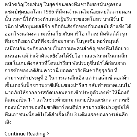
หน้าขวัญใจแฟนๆ ในยุคก่อนของทีมชาติเยอรมันชุดรอง
แชมป์ฟุตบอลโลก 1986 ที่มีคนจำนวนไม่น้อยเคยติดตามตอน
นั้น เวลานี้ได้ดำรงตำแหน่งผู้บริหารของสโมสร บาเยิร์น มิ
วนิก ทำศึกบุนเดสลีก้า อดีตต้นสังกัดของตัวเองสมัยค้าแข้ง ได้
ออกโรงแสดงความเห็นเกี่ยวกับมาริโอ เกิตเซ่ มิดฟิลด์ตัวรุก
ทีมชาติเยอรมันที่พึ่งจะย้ายมาจาก โบรุสเซีย ดอร์ทมุนต์
เหมือนกัน จะต้องกลายเป็นดาวเตะคนสำคัญของทีมได้อย่าง
แน่นอน แม้ว่าเจ้าตัวจะยังไมได้รับโอกาสลงสนามในเกมลีก
เลย ในเกมดังกล่าวที่โดนปารีสฯ พังประตูขึ้นนำได้ก่อนจาก
การซัดของเอดิสัน คาวานี่ ยอดดาวยิงทีมชาติอุรุกวัย ที่
สามารถทำประตูที่ 2 ในการเล่นลีกเอิง แต่ว่า อเล็กซ์ คอสต้า
เซ็นเตอร์แบ็กชาวบราซิเลี่ยนของปารีสฯ กลับทำพลาดแบบไม่
น่าอภัยให้จากการสกัดบอลพลาดเข้าประตูตัวเองทำให้น็องต์
ตีเสมอเป็น 1-1 แต่ในช่วงท้ายเกม กลายเป็นเอเซเกล ลาเวซซี่
กองหน้าดาวของทีมชาติอาร์เจนติน่า สามารถยิงประตูชัยให้
ทีมเอาชนะน็องต์ไปได้สำเร็จ เก็บ 3 แต้มแรกของการเล่นลีก
เอิง
Continue Reading