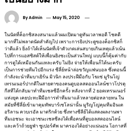
By
Admin
May 15, 2020
ในนัดที่ค็อกซิสลงสนามแล้วผมเปิดมาดูทันเวลาพอดี โชคดี
มากที่ไม่พลาดนัดสำคัญไป เพราะการยิงประตูของค็อกซิสก็
ว่าดีแล้ว ยิ่งถ้าได้เห็นนัดที่เจ้าตัวเกดเล่นสบายเกินเหตุแล้วเน้น
ไปที่การแอสซิสต์ให้เพื่อนยิงซะเป็นส่วนใหญ่ แบบนี้ก็คุ้มค่ากับ
การดูได้เหมือนกันแหละครับ ไม่ยิง จ่ายให้เพื่อนก็ได้นะครับ
เป็นการช่วยทีมไปอีกแรง ซีลี่ย์หน้าล่อขวัญแฟนบอล ซึ่งตอนนี้
กำลังจะนำทีมบาเยิร์น มิวนิก ลงประฝีมือกับ โฆเซ่ มูรินโญ่
เทรนเนอร์ปากดีในสายตาของคนดูบอลสดออนไลน์ชาวโปรตุ
กีสทีได้กลับมาทำทีมเชลซีอีกครั้ง หลังจากที่ 2 ยอดเทรนเนอร์
แห่งยุค เคยปะทะฝีมือการทำทีมมาแล้วหลายต่อหลายหน ใน
สมัยที่ซีลี่ย์เข้ามาคุมทัพบาร์เซโลน่านั้น มูริญโญ่คุมทีมอินเต
อริลาน ควบเรอัล มาดริกด้วย ซึ่งทางซีลีย์ได้แสดงผลงานพา
ทีมเอชนะ จะเอาชนะเชลซีลงได้เพื่อคนที่ดูบอลสดออนไลน์
และคว้าถ้วยยูฟ่า ซูเปอร์คัพ มาครองได้อย่างแน่นอน โอกาสที่