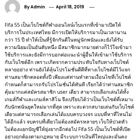
By
Admin
April 18, 2019
Fifa 55 เป็นเว็บไซต์กีฬาออนไลน์เว็บแรกที่เข้ามาเปิดให้
บริการในประเทศไทย มีการเปิดให้บริการมาเป็นเวลานาน
กว่า 15 ปี ทำให้เป็นที่รู้จักกันดีในหมู่นักพนันและยังได้รับ
ความนิยมเป็นอันดับหนึ่ง มีสมาชิกมากมายต่างก็ไว้ใจเข้ามา
ใช้บริการและยังมีการบอกต่อแนะนำผู้อื่นให้เข้ามาใช้บริการ
กับเว็บไซต์อีก เพราะเกิดจากความประทับใจกับทางเว็บไซต์
หลายอย่าง ท่านยังได้ลุ้นโปรโมชั่นดีดีที่ทางเว็บไซต์มีไว้แจก
ท่านสมาชิกตลอดทั้งปี เพียงแค่ท่านทำตามเงื่อนไขที่เว็บไซต์
กำหนดก็สามารถรับโปรโมชั่นได้ทันที เรียกได้ว่าท่านสมาชิก
คุ้มมากแค่สมัครสมาชิก user เดียว สามารถเลือกเล่นได้ทั้ง
เกมส์กีฬาและเกมส์คาสิโน จึงเปรียบได้ว่าเป็นเว็บไซต์ที่เหมาะ
กับนักพนันยุคใหม่มากที่สุด เพราะสะดวกสบายเล่นกับเว็บไซต์
เดียวแต่สามารถเลือกเล่นได้แบบครบวงจร แบบที่หาที่ไหนไม่
ได้อีกแล้ว จบครบที่เดียวไม่ต้องสมัครหลายๆ เว็บให้ปวดหัว
ไม่ต้องแยกบัญชีให้ยุ่งยากอีกต่อไป Fifa 55 เป็นเว็บไซต์ที่เปิด
อย่างถูกต้องตามกฎหมาย มีระบบการเงินที่ใหญ่และมั่นคง