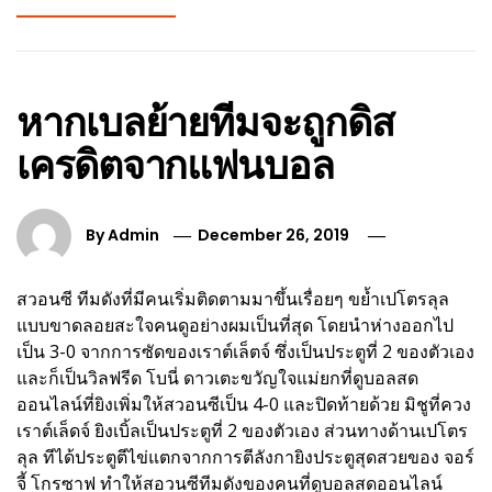
หากเบลย้ายทีมจะถูกดิส
เครดิตจากแฟนบอล
By
Admin
December 26, 2019
สวอนซี ทีมดังที่มีคนเริ่มติดตามมาขึ้นเรื่อยๆ ขย้ำเปโตรลุล
แบบขาดลอยสะใจคนดูอย่างผมเป็นที่สุด โดยนำห่างออกไป
เป็น 3-0 จากการซัดของเราต์เล็ตจ์ ซึ่งเป็นประตูที่ 2 ของตัวเอง
และก็เป็นวิลฟรีด โบนี่ ดาวเตะขวัญใจแม่ยกที่ดูบอลสด
ออนไลน์ที่ยิงเพิ่มให้สวอนซีเป็น 4-0 และปิดท้ายด้วย มิชูที่ควง
เราต์เล็ดจ์ ยิงเบิ้ลเป็นประตูที่ 2 ของตัวเอง ส่วนทางด้านเปโตร
ลุล ทีได้ประตูตีไข่แตกจากการตีลังกายิงประตูสุดสวยของ จอร์
จี้ โกรซาฟ ทำให้สอวนซีทีมดังของคนที่ดูบอลสดออนไลน์