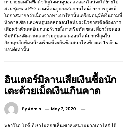
กาบายยอดมิดฟิลด์ขวัญใจคนดูบอลสดออนไลน์จะได้ย้ายไป
สวมชุดของ PSG ตามที่คนดูบอลสดออนไลน์ต้องการดูจะมี
โอกาสมากกว่าเนื่องจากทางปารีสฯนั้นเตรียมอนุมัติเงินตามที่
นิวคาสเซิล และคนดูบอลสดออนไลน์ของนิวคาสเซิลต้องการ
เพื่อคว้าตัวเพลย์เมกเกอร์รายนี้มาเสริมทัพ ขณะที่อาร์เซนอล
ทีมที่มีคนติดตามและร่วมดูบอลสดออนไลน์มากที่สุดใน
อังกฤษอีกทีมหนึ่งเตรียมที่จะยื่นข้อเสนอให้เพียงแค่ 15 ล้าน
ปอนด์เท่านั้น
อินเตอร์มิลานเสียเงินซื้อนัก
เตะด้วยเม็ดเงินเกินคาด
By
Admin
May 7, 2020
ฟลาวิโอ โตซี่ ที่เราไม่ค่อยเห็นเขาลงสนามมากเท่าไหร่ ได้