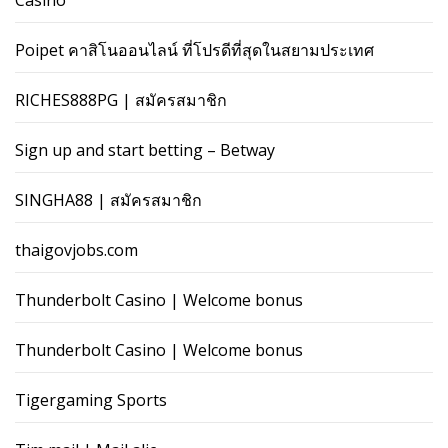
Casino
Poipet คาสิโนออนไลน์ ที่โปรดีที่สุดในสยามประเทศ
RICHES888PG | สมัครสมาชิก
Sign up and start betting – Betway
SINGHA88 | สมัครสมาชิก
thaigovjobs.com
Thunderbolt Casino | Welcome bonus
Thunderbolt Casino | Welcome bonus
Tigergaming Sports