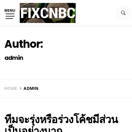
Skip
ดูบอล Fifa55 ผล
to
MENU
บอลสด ไฮไลท์
content
บอล
Author:
admin
HOME
ADMIN
ทีมจะรุ่งหรือร่วงโค้ชมีส่วน
เป็นอย่างมาก