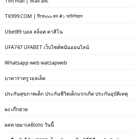
Tim mail | Mail alic
TK999.COM | টিকে৯৯৯.কম #১ অফিসিয়াল
Ubet89 บอล สล็อต คาสิโน
UFA747 UFABET เว็บไซต์พนันออนไลน์
Whatsapp web watzapweb
บาคาร่าทรูวอลเล็ต
ประกันสุขภาพเด็ก ประกันชีวิตเด็กแรกเกิด ประกันอุบัติเหตุ
ผง เก๊กฮวย
ผลหวยมาเลย์toto วันนี้