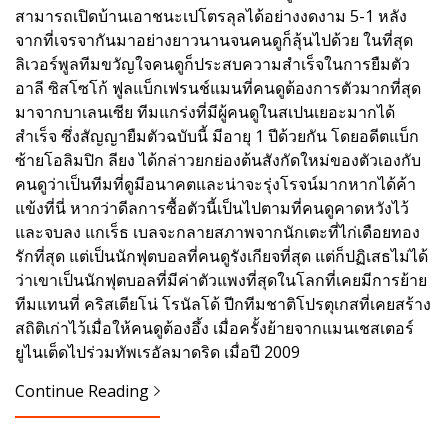
สามารถเปิดบ้านเอาชนะเปโตรลุลได้อย่างงดงาม 5-1 หลัง
จากที่เจรจากันมาอย่างยาวนานจนคนดูก็ลุ้นไปด้วย ในที่สุด
ลิเวอร์พูลทีมขวัญใจคนดูก็ประสบความสำเร็จในการยืมตัว
อาลี ซิสโซโก้ ฟูลแบ็กเฟรนช์แมนที่คนดูต้องการตัวมากที่สุด
มาจากบาเลนเซีย ทีมแกร่งที่มีผู้คนดูในสเปนเยอะมากได้
สำเร็จ ซึ่งสัญญายืมตัวฉบับนี้ มีอายุ 1 ปีด้วยกัน โดยอดีตแบ็ก
ซ้ายโอลิมปิก ลียง ได้กล่าวยกย่องต้นสังกัดใหม่ของตัวเองกับ
คนดูว่าเป็นทีมที่ดูมีอนาคตและน่าจะรุ่งโรจน์มากหากได้ค้า
แข้งที่นี่ หากว่าดีลการซื้อตัวนี้เป็นไปตามที่คนดูคาดหวังไว้
และจบลง แกเร็ธ เบลจะกลายสภาพจากนักเตะที่ไก่เดือยทอง
รักที่สุด แต่เป็นนักฟุตบอลที่คนดูรังเกียจที่สุด แต่ก็ปฏิเสธไม่ได้
ว่าเขาเป็นนักฟุตบอลที่มีค่าตัวแพงที่สุดในโลกที่เคยมีการย้าย
ทีมแทนที่ คริสเตียโน่ โรนัลโด้ ปีกทีมชาติโปรตุเกสที่เคยสร้าง
สถิติเก่าไว้เมื่อให้คนดูต้องอึ้ง เมื่อครั้งย้ายจากแมนเชสเตอร์
ยูไนเต็ดไปร่วมทัพเรอัลมาดริด เมื่อปี 2009
Continue Reading