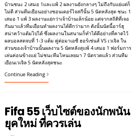
บ้านชนะ 2 เสมอ 1และแพ้ 2 ผลงานยังกลางๆ ไม่ถึงกับแย่แต่ก็
ไม่ดี ส่วนทีมเยือนอย่างซอนเดอร์ไจสกีนั้น 5 นัดหลังสุด ชนะ 1
เสมอ 1 แพ้ 3 ผลงานแย่กว่าเจ้าบ้านเล้กน้อย แต่จากสถิติที่เจอ
กันมาแล้วทีมเยือนทำผลงานได้ดีกว่ามาก ดังนั้นนัดนี้อาร์ฮุ
สน่าคว้าแต้มไปได้ ซึ่งผลงานในสนามก็ทำได้ดีอย่างที่คาดไว้
ผลบอลสดจบที่ 1-3 แต้ม คู่ต่อมาเอซี ฮอร์เซ่นส์ VS เวเจิล ใน
ส่วนของเจ้าบ้านนั้นผลงาน 5 นัดหลังสุแพ้ 4 เสมอ 1 ฟอร์มการ
เล่นค่อนข้างแย่ ไม่ชนะทีมไหนเลยมา 7 นัดรวดแล้ว ส่วนทีม
เยือนเวเจิล 5 นัดหลังสุดชนะ
Continue Reading
Fifa 55 เว็บไซต์ของนักพนัน
ยุคใหม่ ที่ควรเล่น