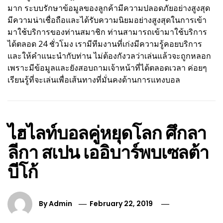
มาก ระบบรักษาข้อมูลของลูกค้ามีความปลอดภัยอย่างสูงสุด
มีความน่าเชื่อถือและได้รับความนิยมอย่างสูงสุดในการเข้า
มาใช้บริการของท่านสมาชิก ท่านสามารถเข้ามาใช้บริการ
ได้ตลอด 24 ชั่วโมง เรามีทีมงานที่เก่งมีความรู้คอยบริการ
และให้คำแนะนำกับท่าน ไม่ต้องกังวลว่าเล่นแล้วจะถูกหลอก
เพราะมีข้อมูลและยังสอบถามเจ้าหน้าที่ได้ตลอดเวลา ค่อยๆ
เรียนรู้ที่จะเล่นเพื่อเส้นทางที่มั่นคงด้านการแทงบอล
ไฮไลท์บอลคู่หยุดโลก ศึกลา
ลีกา สเปน เออิบาร์พบเซลต้า
บีโก้
By
Admin
February 22, 2019