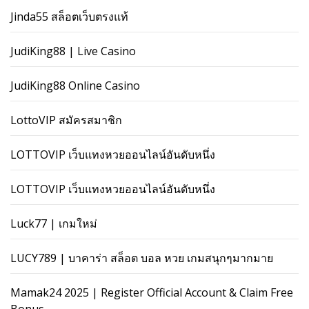
Jinda55 สล็อตเว็บตรงแท้
JudiKing88 | Live Casino
JudiKing88 Online Casino
LottoVIP สมัครสมาชิก
LOTTOVIP เว็บแทงหวยออนไลน์อันดับหนึ่ง
LOTTOVIP เว็บแทงหวยออนไลน์อันดับหนึ่ง
Luck77 | เกมใหม่
LUCY789 | บาคาร่า สล็อต บอล หวย เกมสนุกๆมากมาย
Mamak24 2025 | Register Official Account & Claim Free