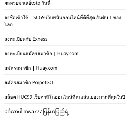
ผลหวยมาเลย์toto วันนี้
ลงชื่อเข้าใช้ – SCG9 เว็บพนันออนไลน์ที่ดีที่สุด อันดับ 1 ของ
โลก
ลงทะเบียนกับ Exness
ลงทะเบียนสมัครสมาชิก | Huay.com
สมัครสมาชิก | Huay.com
สมัครสมาชิก PoipetGO
สล็อต HUC99 เว็บคาสิโนออนไลน์ที่คนเล่นเยอะมากที่สุดในปี
မင်္ဂလာပါ Inwa777 မြန်မာပြည်ရဲ့