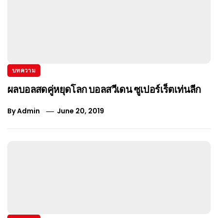
บทความ
ผลบอลสดคู่หยุดโลก บอลสวีเดน ซูเปอร์เร็ตเท่นลีก
By
Admin
June 20, 2019