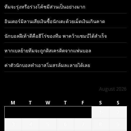
ทีมจะรุ่งหรือร่วงโค้ชมีส่วนเป็นอย่างมาก
อินเตอร์มิลานเสียเงินซื้อนักเตะด้วยเม็ดเงินเกินคาด
นักบอลฝีเท้าดีคือฮีโร่ของทีม พาคว้าแชมป์ได้สำเร็จ
หากเบลย้ายทีมจะถูกดิสเครดิตจากแฟนบอล
ค่าตัวนักบอลทำเอาสโมสรล้มละลายได้เลย
August 2026
M
T
W
T
F
S
S
1
2
3
4
5
6
7
8
9