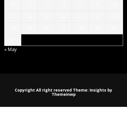
10
11
12
13
14
15
16
17
18
19
20
21
22
23
24
25
26
27
28
29
30
31
« May
Copyright All right reserved
Theme:
Insights
by
Themeinwp