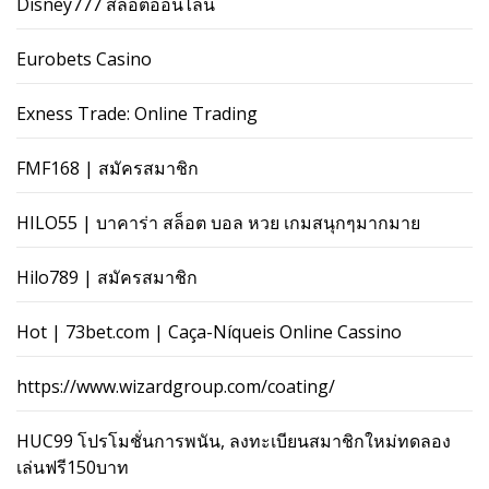
Disney777 สล็อตออนไลน์
Eurobets Casino
Exness Trade: Online Trading
FMF168 | สมัครสมาชิก
HILO55 | บาคาร่า สล็อต บอล หวย เกมสนุกๆมากมาย
Hilo789 | สมัครสมาชิก
Hot | 73bet.com | Caça-Níqueis Online Cassino
https://www.wizardgroup.com/coating/
HUC99 โปรโมชั่นการพนัน, ลงทะเบียนสมาชิกใหม่ทดลอง
เล่นฟรี150บาท