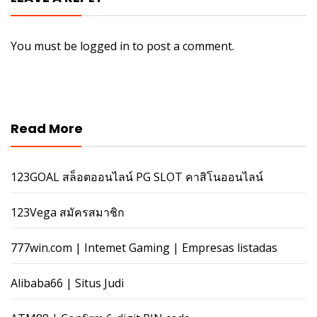
You must be
logged in
to post a comment.
Read More
123GOAL สล็อตออนไลน์ PG SLOT คาสิโนออนไลน์
123Vega สมัครสมาชิก
777win.com | Intemet Gaming | Empresas listadas
Alibaba66 | Situs Judi