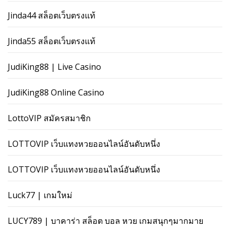
Jinda44 สล็อตเว็บตรงแท้
Jinda55 สล็อตเว็บตรงแท้
JudiKing88 | Live Casino
JudiKing88 Online Casino
LottoVIP สมัครสมาชิก
LOTTOVIP เว็บแทงหวยออนไลน์อันดับหนึ่ง
LOTTOVIP เว็บแทงหวยออนไลน์อันดับหนึ่ง
Luck77 | เกมใหม่
LUCY789 | บาคาร่า สล็อต บอล หวย เกมสนุกๆมากมาย