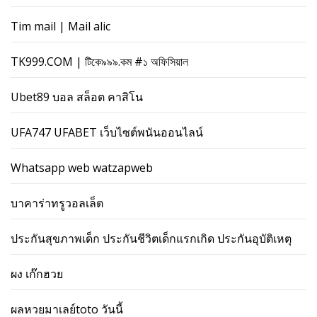
Tim mail | Mail alic
TK999.COM | টিকে৯৯৯.কম #১ অফিসিয়াল
Ubet89 บอล สล็อต คาสิโน
UFA747 UFABET เว็บไซต์พนันออนไลน์
Whatsapp web watzapweb
บาคาร่าทรูวอลเล็ต
ประกันสุขภาพเด็ก ประกันชีวิตเด็กแรกเกิด ประกันอุบัติเหตุ
ผง เก๊กฮวย
ผลหวยมาเลย์toto วันนี้