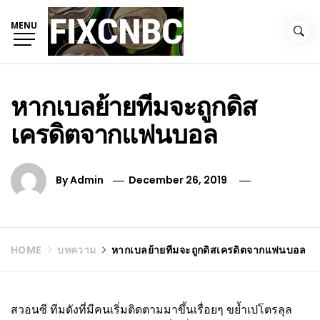
Skip
ดูบอล Fifa55 ผล
to
MENU
บอลสด ไฮไลท์
content
บอล
หากเบลย้ายทีมจะถูกดิส
เครดิตจากแฟนบอล
By
Admin
December 26, 2019
HOME
บทความ
หากเบลย้ายทีมจะถูกดิสเครดิตจากแฟนบอล
สวอนซี ทีมดังที่มีคนเริ่มติดตามมาขึ้นเรื่อยๆ ขย้ำเปโตรลุล