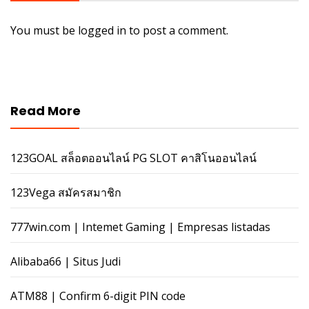
You must be
logged in
to post a comment.
Read More
123GOAL สล็อตออนไลน์ PG SLOT คาสิโนออนไลน์
123Vega สมัครสมาชิก
777win.com | Intemet Gaming | Empresas listadas
Alibaba66 | Situs Judi
ATM88 | Confirm 6-digit PIN code