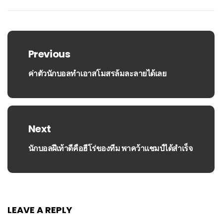
Post
navigation
Previous
ค่าตัวนักบอลทำเอาสโมสรล้มละลายได้เลย
Previous
post:
Next
นักบอลฝีเท้าดีคือฮีโร่ของทีม พาคว้าแชมป์ได้สำเร็จ
Next
post:
LEAVE A REPLY