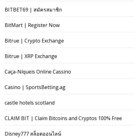
BITBET69 | สมัครสมาชิก
BitMart | Register Now
Bitrue | Crypto Exchange
Bitrue | XRP Exchange
Caça-Níqueis Online Cassino
Casino | SportsBetting.ag
castle hotels scotland
CLAIM BIT | Claim Bitcoins and Cryptos 100% Free
Disney777 สล็อตออนไลน์