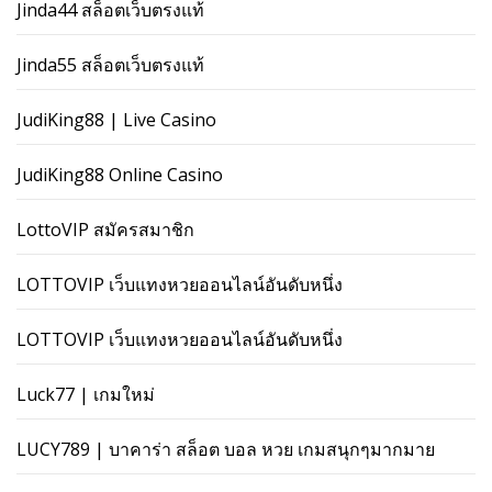
Jinda44 สล็อตเว็บตรงแท้
Jinda55 สล็อตเว็บตรงแท้
JudiKing88 | Live Casino
JudiKing88 Online Casino
LottoVIP สมัครสมาชิก
LOTTOVIP เว็บแทงหวยออนไลน์อันดับหนึ่ง
LOTTOVIP เว็บแทงหวยออนไลน์อันดับหนึ่ง
Luck77 | เกมใหม่
LUCY789 | บาคาร่า สล็อต บอล หวย เกมสนุกๆมากมาย