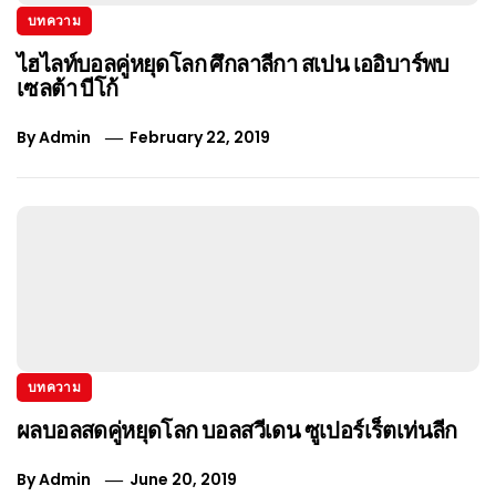
บทความ
ไฮไลท์บอลคู่หยุดโลก ศึกลาลีกา สเปน เออิบาร์พบ
เซลต้า บีโก้
By
Admin
February 22, 2019
บทความ
ผลบอลสดคู่หยุดโลก บอลสวีเดน ซูเปอร์เร็ตเท่นลีก
By
Admin
June 20, 2019