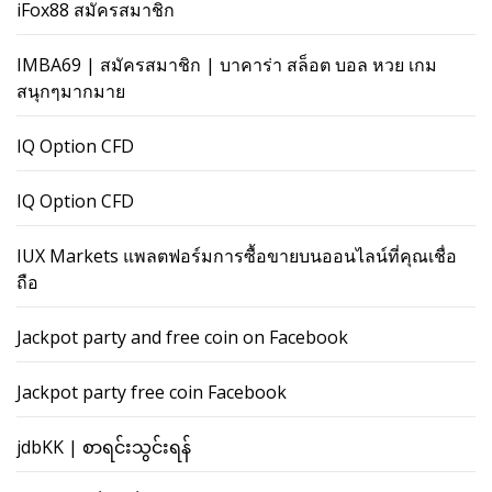
iFox88 สมัครสมาชิก
IMBA69 | สมัครสมาชิก | บาคาร่า สล็อต บอล หวย เกม
สนุกๆมากมาย
IQ Option CFD
IQ Option CFD
IUX Markets แพลตฟอร์มการซื้อขายบนออนไลน์ที่คุณเชื่อ
ถือ
Jackpot party and free coin on Facebook
Jackpot party free coin Facebook
jdbKK | စာရင်းသွင်းရန်