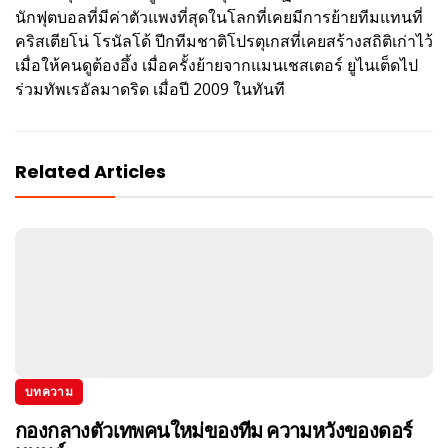
นักฟุตบอลที่มีค่าตัวแพงที่สุดในโลกที่เคยมีการย้ายทีมแทนที่
คริสเตียโน่ โรนัลโด้ ปีกทีมชาติโปรตุเกสที่เคยสร้างสถิติเก่าไว้
เมื่อให้คนดูต้องอึ้ง เมื่อครั้งย้ายจากแมนเชสเตอร์ ยูไนเต็ดไป
ร่วมทัพเรอัลมาดริด เมื่อปี 2009 ในทันที
Related Articles
บทความ
กองกลางตัวเทพคนใหม่ของทีม ความหวังของดอร์