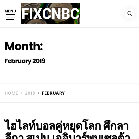
Skip
ดูบอล Fifa55 ผล
to
MENU
บอลสด ไฮไลท์
content
บอล
Month:
February 2019
HOME
2019
FEBRUARY
ไฮไลท์บอลคู่หยุดโลก ศึกลา
ลีกา สเปน เออิบาร์พบเซลต้า