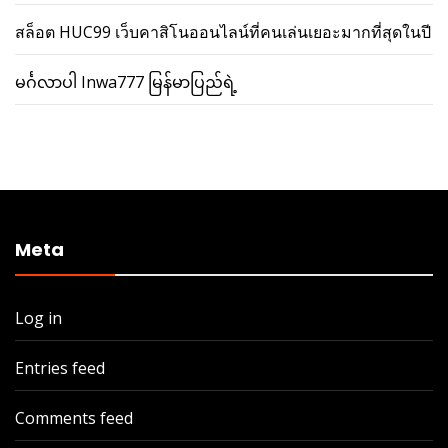
สล็อต HUC99 เว็บคาสิโนออนไลน์ที่คนเล่นเยอะมากที่สุดในปี
မင်္ဂလာပါ Inwa777 မြန်မာပြည်ရဲ့
Meta
Log in
Entries feed
Comments feed