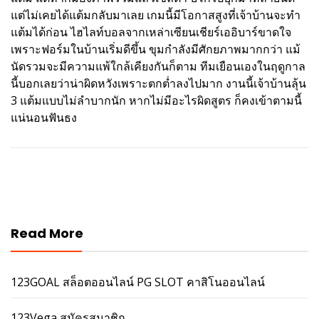
แต่ไม่เคยได้แต้มกลับมาเลย เกมนี้มีโอกาสสูงที่เจ้าบ้านจะทำ
แต้มได้ก่อน ไฮไลท์บอลจากเหล่าเซียนเชียร์เออิบาร์ขาดใจ
เพราะฟอร์มในบ้านเริ่มดีขึ้น ขุมกำลังมีศักยภาพมากกว่า แม้
นัดรวมจะมีความแพ้ใกล้เคียงกันก็ตาม ทีมเยือนเองในฤดูกาล
นี้บอกเลยว่าน่าผิดหวังเพราะตกต่ำลงไปมาก งานนี้เจ้าบ้านลุ้น
3 แต้มแบบไม่ลำบากนัก หากไม่มีอะไรผิดสูตร ก็คงเข้าตามนี้
แน่นอนฟันธง
Read More
123GOAL สล็อตออนไลน์ PG SLOT คาสิโนออนไลน์
123Vega สมัครสมาชิก