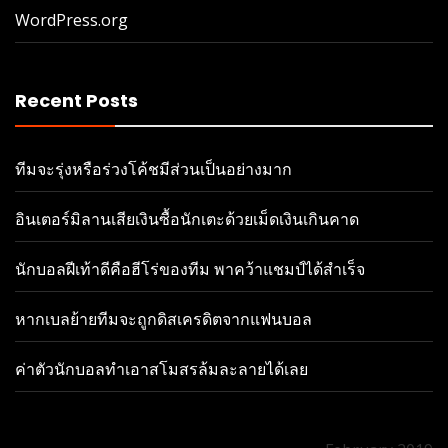
WordPress.org
Recent Posts
ทีมจะรุ่งหรือร่วงโค้ชมีส่วนเป็นอย่างมาก
อินเตอร์มิลานเสียเงินซื้อนักเตะด้วยเม็ดเงินเกินคาด
นักบอลฝีเท้าดีคือฮีโร่ของทีม พาคว้าแชมป์ได้สำเร็จ
หากเบลย้ายทีมจะถูกดิสเครดิตจากแฟนบอล
ค่าตัวนักบอลทำเอาสโมสรล้มละลายได้เลย