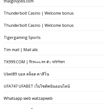
thaigovjobs.com
Thunderbolt Casino | Welcome bonus
Thunderbolt Casino | Welcome bonus
Tigergaming Sports
Tim mail | Mail alic
TK999.COM | টিকে৯৯৯.কম #১ অফিসিয়াল
Ubet89 บอล สล็อต คาสิโน
UFA747 UFABET เว็บไซต์พนันออนไลน์
Whatsapp web watzapweb