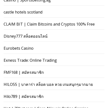
Casino | SportsBetting.ag
castle hotels scotland
CLAIM BIT | Claim Bitcoins and Cryptos 100% Free
Disney777 สล็อตออนไลน์
Eurobets Casino
Exness Trade: Online Trading
FMF168 | สมัครสมาชิก
HILO55 | บาคาร่า สล็อต บอล หวย เกมสนุกๆมากมาย
Hilo789 | สมัครสมาชิก