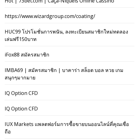
Hot | 73bet.com | Caça-Níqueis Online Cassino
https://www.wizardgroup.com/coating/
HUC99 โปรโมชั่นการพนัน, ลงทะเบียนสมาชิกใหม่ทดลอง
เล่นฟรี150บาท
iFox88 สมัครสมาชิก
IMBA69 | สมัครสมาชิก | บาคาร่า สล็อต บอล หวย เกม
สนุกๆมากมาย
IQ Option CFD
IQ Option CFD
IUX Markets แพลตฟอร์มการซื้อขายบนออนไลน์ที่คุณเชื่อ
ถือ