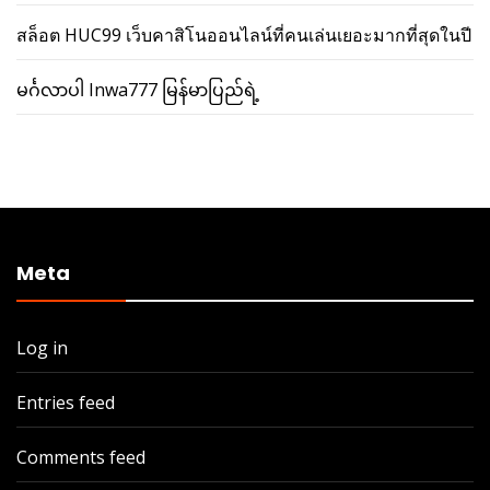
สล็อต HUC99 เว็บคาสิโนออนไลน์ที่คนเล่นเยอะมากที่สุดในปี
မင်္ဂလာပါ Inwa777 မြန်မာပြည်ရဲ့
Meta
Log in
Entries feed
Comments feed