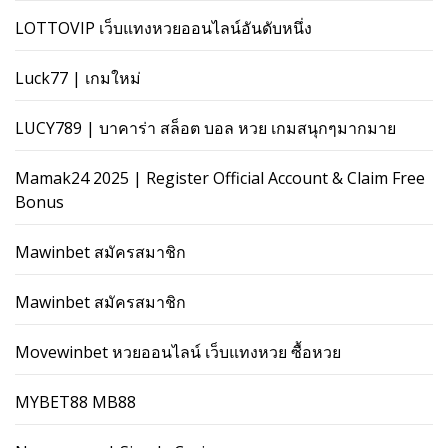
LOTTOVIP เว็บแทงหวยออนไลน์อันดับหนึ่ง
Luck77 | เกมใหม่
LUCY789 | บาคาร่า สล็อต บอล หวย เกมสนุกๆมากมาย
Mamak24 2025 | Register Official Account & Claim Free
Bonus
Mawinbet สมัครสมาชิก
Mawinbet สมัครสมาชิก
Movewinbet หวยออนไลน์ เว็บแทงหวย ซื้อหวย
MYBET88 MB88