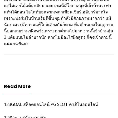
แต่ไม่เคยได้แต้มกลับมาเลย เกมนี้มีโอกาสสูงที่เจ้าบ้านจะทำ
แต้มได้ก่อน ไฮไลท์บอลจากเหล่าเซียนเชียร์เออิบาร์ขาดใจ
เพราะฟอร์มในบ้านเริ่มดีขึ้น ขุมกำลังมีศักยภาพมากกว่า แม้
นัดรวมจะมีความแพ้ใกล้เคียงกันก็ตาม ทีมเยือนเองในฤดูกาล
นี้บอกเลยว่าน่าผิดหวังเพราะตกต่ำลงไปมาก งานนี้เจ้าบ้านลุ้น
3 แต้มแบบไม่ลำบากนัก หากไม่มีอะไรผิดสูตร ก็คงเข้าตามนี้
แน่นอนฟันธง
Read More
123GOAL สล็อตออนไลน์ PG SLOT คาสิโนออนไลน์
123Vega สมัครสมาชิก