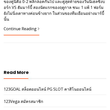
ของคู่นี้คือ 0-2 พลิกล็อคกันไป และคู่สุดท้ายของวันนี้เฮลซิงบ
อร์ก VS ฮัมมาร์บี้ สองนัดแรกของฤดูกาล ชนะ 1 แพ้ 1 ฟอร์ม
ยังไม่นิ่งเดาทางค่อนข้างยาก ในส่วนของทีมเยือนอย่างมาร์บี้
นั้น
Continue Reading
Read More
123GOAL สล็อตออนไลน์ PG SLOT คาสิโนออนไลน์
123Vega สมัครสมาชิก