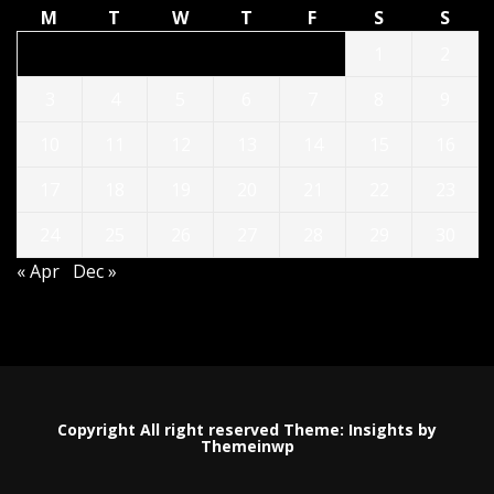
M
T
W
T
F
S
S
1
2
3
4
5
6
7
8
9
10
11
12
13
14
15
16
17
18
19
20
21
22
23
24
25
26
27
28
29
30
« Apr
Dec »
Copyright All right reserved
Theme:
Insights
by
Themeinwp