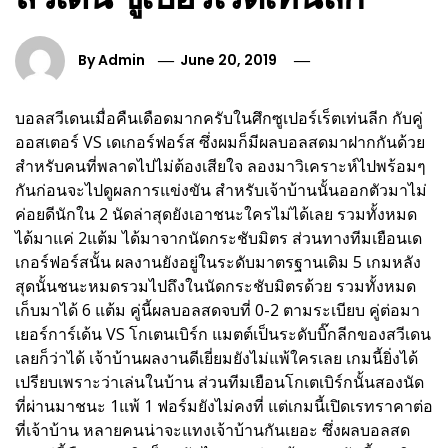
By
Admin
June 20, 2019
บอลสวีเดนเมื่อคืนเดือดมากครับในศึกซูเปอร์เร็ตเท่นลีก กับคู่
ออสเตอร์ VS เดเกอร์ฟอร์ส ซึ่งผมก็มีผลบอลสดมาฝากกันด้วย
สำหรับคนที่พลาดไปไม่ต้องเสียใจ ลองมาวิเคราะห์ไปพร้อมๆ
กันก่อนจะไปดูผลการแข่งขัน สำหรับเจ้าบ้านนั้นออกตัวมาไม่
ค่อยดีนักใน 2 นัดล่าสุดยังเอาชนะใครไม่ได้เลย รวมทั้งหมด
ได้มาแค่ 2แต้ม ได้มาจากนัดกระชับมิตร ส่วนทางทีมเยือนเด
เกอร์ฟอร์สนั้น ผลงานยังอยู่ในระดับมาตรฐานเดิม 5 เกมหลัง
สุดนั้นชนะหมดรวมไปถึงในนัดกระชับมิตรด้วย รวมทั้งหมด
เก็บมาได้ 6 แต้ม คู่นี้ผลบอลสดจบที่ 0-2 ตามระเบียบ คู่ต่อมา
เยอร์การ์เด้น VS โกเตนเบิร์ก แมตต์เป็นระดับบิ๊กลีกของสวีเดน
เลยก็ว่าได้ เจ้าบ้านผลงานดีเยี่ยมยังไม่แพ้ใครเลย เกมนี้ยิ่งได้
เปรียบเพราะว่าเล่นในบ้าน ส่วนทีมเยือนโกเตเบิร์กนั้นสองนัด
ที่ผ่านมาชนะ 1แพ้ 1 ฟอร์มยังไม่คงที่ แต่เกมนี้เปิดเรทราคาต่อ
ที่เจ้าบ้าน หลายคนน่าจะแทงเจ้าบ้านกันเยอะ ซึ่งผลบอลสด