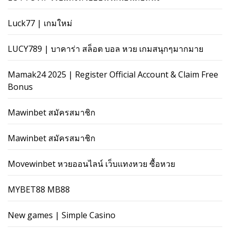
Luck77 | เกมใหม่
LUCY789 | บาคาร่า สล็อต บอล หวย เกมสนุกๆมากมาย
Mamak24 2025 | Register Official Account & Claim Free
Bonus
Mawinbet สมัครสมาชิก
Mawinbet สมัครสมาชิก
Movewinbet หวยออนไลน์ เว็บแทงหวย ซื้อหวย
MYBET88 MB88
New games | Simple Casino