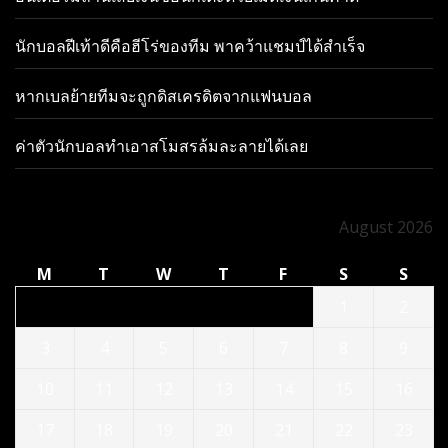
นักบอลฝีเท้าดีคือฮีโร่ของทีม พาคว้าแชมป์ได้สำเร็จ
หากเบลย้ายทีมจะถูกดิสเครดิตจากแฟนบอล
ค่าตัวนักบอลทำเอาสโมสรล้มละลายได้เลย
August 2026
M
T
W
T
F
S
S
1
2
3
4
5
6
7
8
9
10
11
12
13
14
15
16
17
18
19
20
21
22
23