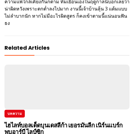
ความแพ้ใกล้เคียงกันก็ตาม ทีมเยือนเองในฤดูกาลนี้บอกเลยว่า
น่าผิดหวังเพราะตกต่ำลงไปมาก งานนี้เจ้าบ้านลุ้น 3 แต้มแบบ
ไม่ลำบากนัก หากไม่มีอะไรผิดสูตร ก็คงเข้าตามนี้แน่นอนฟัน
ธง
Related Articles
บทความ
ไฮไลท์บอลเด็ดบุนเดสลีก้า เยอรมันลีก เนิร์นแบร์ก
พบอาร์บี ไลป์ซิก