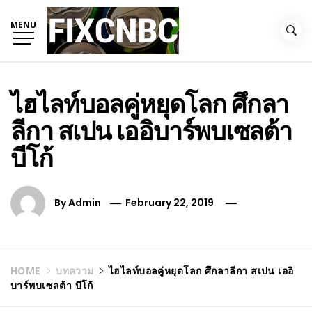
Skip
ดูบอล Fifa55 ผล
to
MENU
บอลสด ไฮไลท์
content
บอล
ไฮไลท์บอลคู่หยุดโลก ศึกลา
ลีกา สเปน เออิบาร์พบเซลต้า
บีโก้
By
Admin
February 22, 2019
HOME
บทความ
ไฮไลท์บอลคู่หยุดโลก ศึกลาลีกา สเปน เออิ
บาร์พบเซลต้า บีโก้