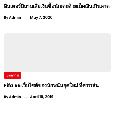
อินเตอร์มิลานเสียเงินซื้อนักเตะด้วยเม็ดเงินเกินคาด
By
Admin
May 7, 2020
บทความ
Fifa 55 เว็บไซต์ของนักพนันยุคใหม่ ที่ควรเล่น
By
Admin
April 18, 2019