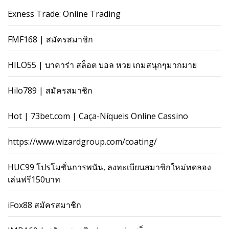
Exness Trade: Online Trading
FMF168 | สมัครสมาชิก
HILO55 | บาคาร่า สล็อต บอล หวย เกมสนุกๆมากมาย
Hilo789 | สมัครสมาชิก
Hot | 73bet.com | Caça-Níqueis Online Cassino
https://www.wizardgroup.com/coating/
HUC99 โปรโมชั่นการพนัน, ลงทะเบียนสมาชิกใหม่ทดลอง
เล่นฟรี150บาท
iFox88 สมัครสมาชิก