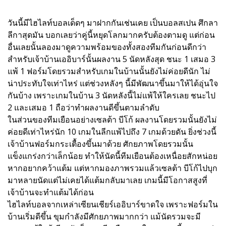
วันนี้มีไฮไลท์บอลเด็ดๆ มาฝากกันเช่นเคย เป็นบอลสเปน ศึกลา
ลีกาสุดมัน บอกเลยว่าคู่นี้หยุดโลกมากครับต้องตามดู แต่ก่อน
อื่นเลยนั้นลองมาดูความพร้อมของทั้งสองทีมกันก่อนดีกว่า
สำหรับเจ้าบ้านเออิบาร์นั้นผลงาน 5 นัดหลังสุด ชนะ 1 เสมอ 3
แพ้ 1 ฟอร์มโดยรวมสำหรับเกมในบ้านนั้นยังไม่ค่อยดีนัก ไม่
น่าประทับใจเท่าไหร่ แต่ช่วงหลังๆ นี้มีพัฒนาขึ้นมาให้ได้อุ่นใจ
กันบ้าง เพราะเกมในบ้าน 3 นัดหลังนี้ไม่แพ้ให้ใครเลย ชนะไป
2 และเสมอ 1 ถือว่าทำผลงานดีขึ้นตามลำดับ
ในส่วนของทีมเยือนอย่างเซลต้า บีโก้ ผลงานโดยรวมนั้นยังไม่
ค่อยดีเท่าไหร่นัก 10 เกมในลีกแพ้ไปถึง 7 เกมด้วยดัน ยิ่งช่วงนี้
เจ้าบ้านฟอร์มกระเตื้องขึ้นมาด้วย ศักยภาพโดยรวมนั้น
แข็งแกร่งกว่าเล็กน้อย ทำให้นัดนี้ทีมเยือนต้องเหนื่อยสักหน่อย
หากอยากคว้าแต้ม แต่หากมองภาพรวมแล้วเซลต้า บีโก้ไปบุก
มาหลายนัดแต่ไม่เคยได้แต้มกลับมาเลย เกมนี้มีโอกาสสูงที่
เจ้าบ้านจะทำแต้มได้ก่อน
ไฮไลท์บอลจากเหล่าเซียนเชียร์เออิบาร์ขาดใจ เพราะฟอร์มใน
บ้านเริ่มดีขึ้น ขุมกำลังมีศักยภาพมากกว่า แม้นัดรวมจะมี