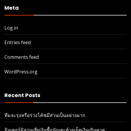
Meta
Log in
Entries feed
Comments feed
WordPress.org
Recent Posts
ทีมจะรุ่งหรือร่วงโค้ชมีส่วนเป็นอย่างมาก
อินเตอร์มิลานเสียเงินซื้อนักเตะด้วยเม็ดเงินเกินคาด