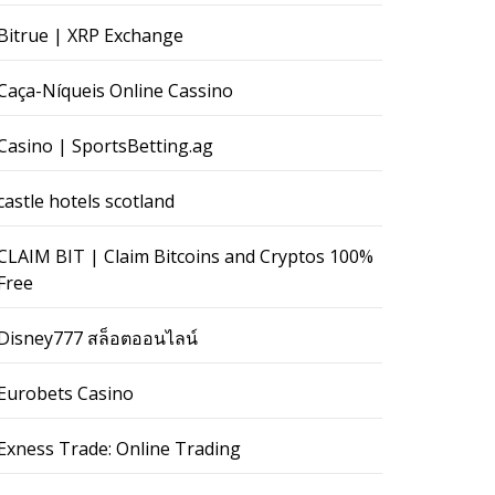
Bitrue | XRP Exchange
Caça-Níqueis Online Cassino
Casino | SportsBetting.ag
castle hotels scotland
CLAIM BIT | Claim Bitcoins and Cryptos 100%
Free
Disney777 สล็อตออนไลน์
Eurobets Casino
Exness Trade: Online Trading