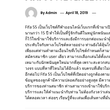
By
Admin
April 18, 2019
Fifa 55 เป็นเว็บไซต์กีฬาออนไลน์เว็บแรกที่เข้ามา
นานกว่า 15 ปี ทำให้เป็นที่รู้จักกันดีในหมู่นักพนั
ก็ไว้ใจเข้ามาใช้บริการและยังมีการบอกต่อแนะนำผู้
ประทับใจกับทางเว็บไซต์หลายอย่าง ท่านยังได้ลุ้นโป
เพียงแค่ท่านทำตามเงื่อนไขที่เว็บไซต์กำหนดก็สามา
สมัครสมาชิก user เดียว สามารถเลือกเล่นได้ทั้งเกมส
เหมาะกับนักพนันยุคใหม่มากที่สุด เพราะสะดวกสบา
วงจร แบบที่หาที่ไหนไม่ได้อีกแล้ว จบครบที่เดียวไม
อีกต่อไป Fifa 55 เป็นเว็บไซต์ที่เปิดอย่างถูกต้อ
ข้อมูลของลูกค้ามีความปลอดภัยอย่างสูงสุด มีความ
บริการของท่านสมาชิก ท่านสามารถเข้ามาใช้บริการไ
บริการและให้คำแนะนำกับท่าน ไม่ต้องกังวลว่าเล่
ได้ตลอดเวลา ค่อยๆ เรียนรู้ที่จะเล่นเพื่อเส้นทางที