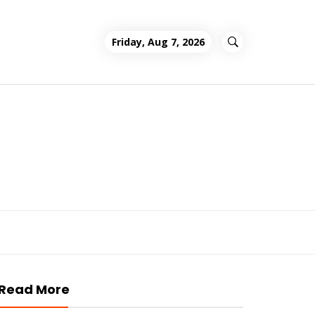
Friday, Aug 7, 2026
Read More