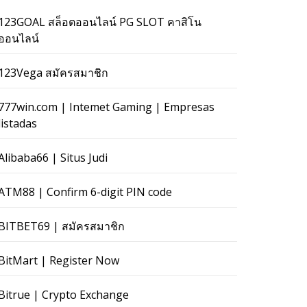
123GOAL สล็อตออนไลน์ PG SLOT คาสิโน
ออนไลน์
123Vega สมัครสมาชิก
777win.com | Intemet Gaming | Empresas
listadas
Alibaba66 | Situs Judi
ATM88 | Confirm 6-digit PIN code
BITBET69 | สมัครสมาชิก
BitMart | Register Now
Bitrue | Crypto Exchange